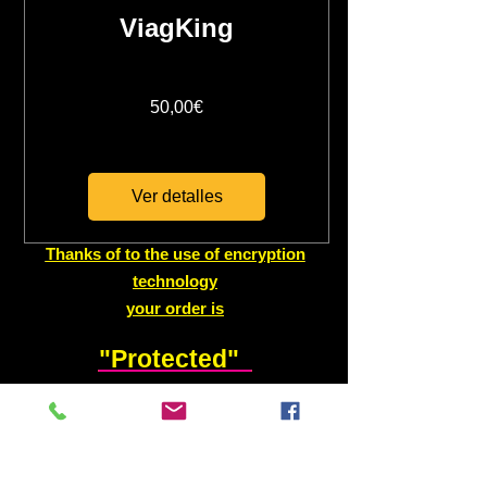
ViagKing
Precio
50,00€
Ver detalles
Thanks of to the use of encryption
technology
your order is
"Protected"
Visa
/
MasterCard
/
PAYPAL
/
CB