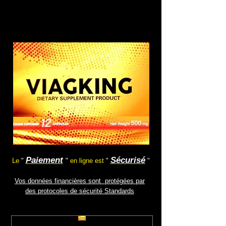
Paiement
Sécurisé
.
Le
"
"
en ligne est
"
"
Vos
données financières sont protégées par
des protocoles de sécurité Standards
.