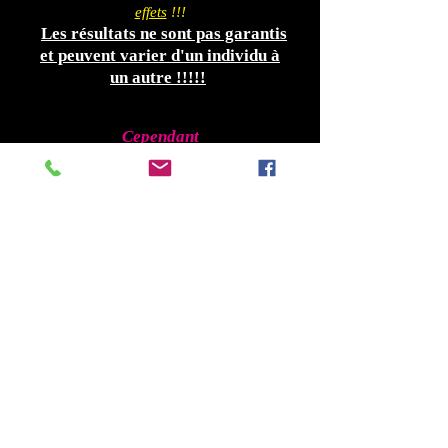
effets
!!!
Les résultats ne sont pas garantis
et peuvent varier d'un individu à
un autre !!!!!
.
Cependant
si vous prenez d'autres médicaments il est
conseillé de
consulter votre médecin .
Déconseillé aux personnes cardiaques.
En cas de doute,demandez un conseil à
un Médecin
.
Ce produit ne vise pas à
diagnostiquer
,
traiter
,
guérir
ou
prévenir
les maladies
!