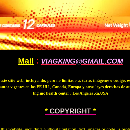
Mail
:
VIAGKING@GMAIL.COM
.
este sitio web, incluyendo, pero no limitado a, texto, imágenes o código, es
autor vigentes en los EE.UU., Canadá, Europa y otras leyes derechos de a
Ing.inc health center . Los Angeles ,ca.USA
.
*
COPY
RIGHT
*
 this website, including, without limitation, text, images or code, is pro