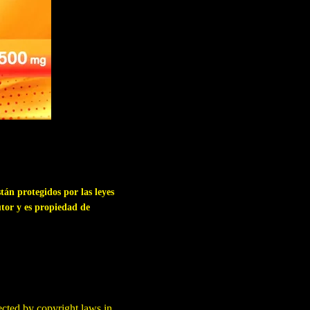
tán protegidos por las leyes
utor y es propiedad de
tected by copyright laws in