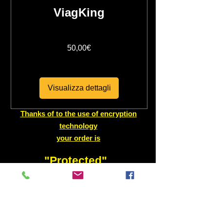
ViagKing
Prezzo
50,00€
Visualizza dettagli
Thanks of to the use of encryption
technology
your order is
"Protected"
Visa
/
MasterCard
/
PAYPAL
/
CB