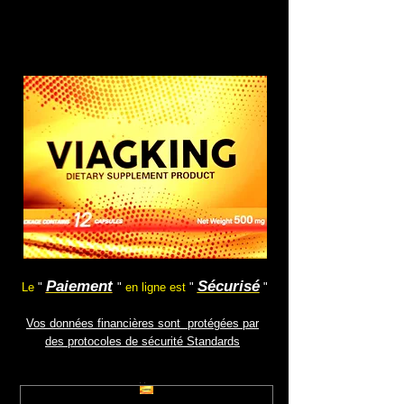
Paiement
Sécurisé
.
Le
"
"
en ligne est
"
"
Vos
données financières sont protégées par
des protocoles de sécurité Standards
.