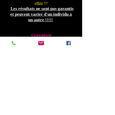
effets
!!!
Les résultats ne sont pas garantis
et peuvent varier d'un individu à
un autre !!!!!
.
Cependant
si vous prenez d'autres médicaments il est
conseillé de
consulter votre médecin .
Déconseillé aux personnes cardiaques.
En cas de doute,demandez un conseil à
un Médecin
.
Ce produit ne vise pas à
diagnostiquer
,
traiter
,
guérir
ou
prévenir
les maladies
!