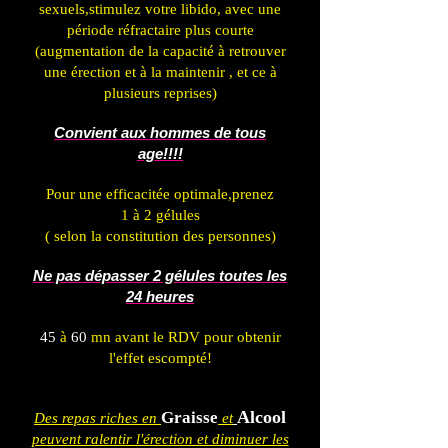
sexuels,stimulez votre libido, avec une
période réfractaire plus courte
(augmentation de la capacité à retrouver
une érection et à la maintenir , et ce à
plusieurs reprises)
Convient aux hommes de tous
age!!!!
Pour une efficacitée optimale,prenez
1 à 2 gélules
( selon la constitution des personnes)
Ne pas dépasser 2 gélules toutes les
24 heures
45
à
60
mn avant le RDV pour obtenir
l'effet escompté!
Alcool
Graisse
Des repas riches en
et
peuvent ralentir l'érection et diminuer les