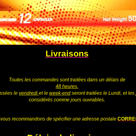
Livraisons
.
Toutes les commandes sont traitées dans un délais de
48 heures.
ssées le
vendredi
et le
week-end
seront traitées le Lundi, et les
considérés comme jours ouvrables.
.
vous recommandons de spécifier une adresse postale
CORRE
.